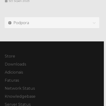
5čt Srpen 2023
Podpora
Store
Downloads
Adicionais
Faturas
Network Status
Knowledgebase
Server Status