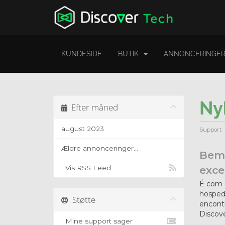
KUNDESIDE
BUTIK
ANNONCERINGE
Ny
Efter måned
august 2023
Support
Ældre annonceringer...
Bem-
Vis RSS Feed
exce
É com g
hosped
Støtte
encontr
Discove
Mine support sager