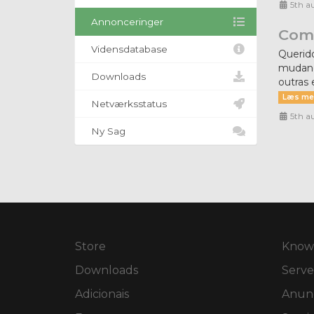
5th a
Annonceringer
Comp
Vidensdatabase
Querid
mudanç
Downloads
outras 
Læs me
Netværksstatus
5th a
Ny Sag
Store
Know
Downloads
Serve
Adicionais
Anunc