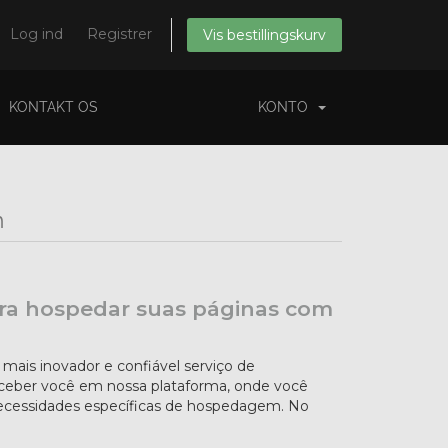
Log ind
Registrer
Vis bestillingskurv
KONTAKT OS
KONTO
h
ara hospedar suas páginas com
mais inovador e confiável serviço de
ceber você em nossa plataforma, onde você
necessidades específicas de hospedagem. No