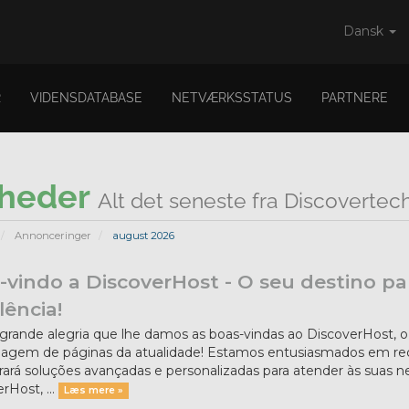
Dansk
R
VIDENSDATABASE
NETVÆRKSSTATUS
PARTNERE
heder
Alt det seneste fra Discovertec
Annonceringer
august 2026
vindo a DiscoverHost - O seu destino p
lência!
rande alegria que lhe damos as boas-vindas ao DiscoverHost, o 
agem de páginas da atualidade! Estamos entusiasmados em re
ará soluções avançadas e personalizadas para atender às suas 
rHost, ...
Læs mere »