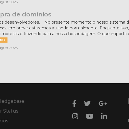
ugust 2023
ra de domínios
os desenvolvedores, No presente momento o nosso sistema de
as, em breve estaremos atuando normalmente. Enquanto isso, 
empresas e trazendo para a nossa hospedagem. O que importa é 
re »
ugust 2023
ledgebase
r Status
ios