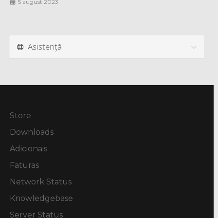
5 august 2023
Asistență
Store
Downloads
Adicionais
Faturas
Network Status
Knowledgebase
Server Status