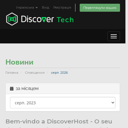
Українська
Вхід
Реєстрація
Переглянути кошик
Toggle
navigat
Новини
Головна
Сповіщення
серп. 2026
за місяцем
Bem-vindo a DiscoverHost - O seu