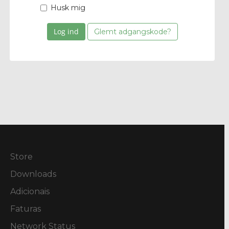
Husk mig
Glemt adgangskode?
Store
Downloads
Adicionais
Faturas
Network Status