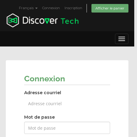
Français
Connexion
Inscription
Afficher le panier
Toggle
navigat
Connexion
Adresse courriel
Mot de passe