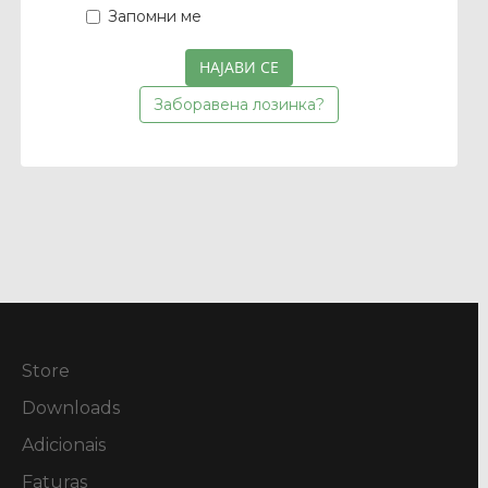
Запомни ме
Заборавена лозинка?
Store
Downloads
Adicionais
Faturas