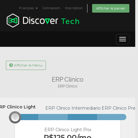
Français
Connexion
Inscription
Afficher le panier
Toggle
navigat
Afficher le Menu
ERP Clinico
ERP Clinico
RP Clinico Light
ERP Clinico Light
ERP Clinico Intermediario
ERP Clinico Pr
ERP Clinico Light Prix
R$125,00
/mo