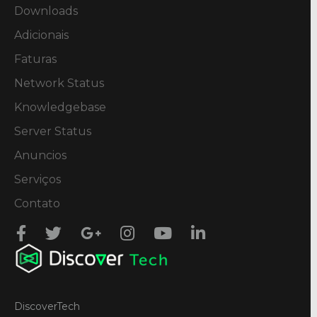
Downloads
Adicionais
Faturas
Network Status
Knowledgebase
Server Status
Anuncios
Serviços
Contato
DiscoverTech