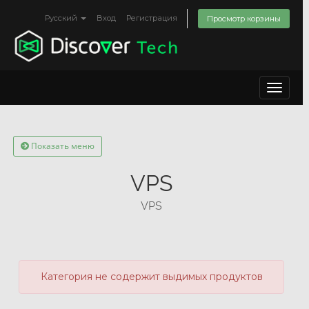
Русский
Вход
Регистрация
Просмотр корзины
Toggle
navigat
Показать меню
VPS
VPS
Категория не содержит выдимых продуктов