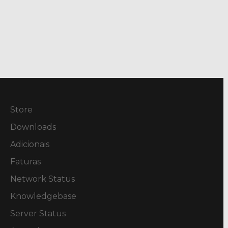
Store
Downloads
Adicionais
Faturas
Network Status
Knowledgebase
Server Status